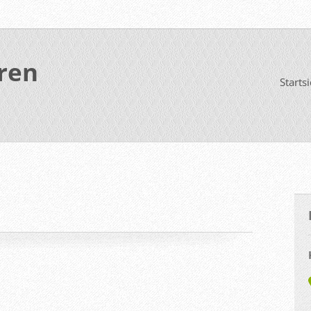
ren
Starts