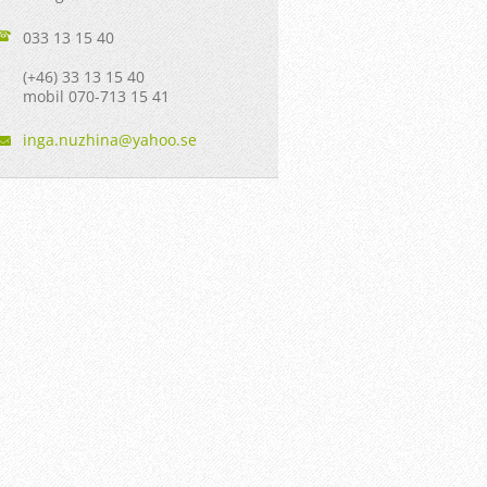
033 13 15 40
(+46) 33 13 15 40
mobil 070-713 15 41
inga.nuz
hina@yah
oo.se